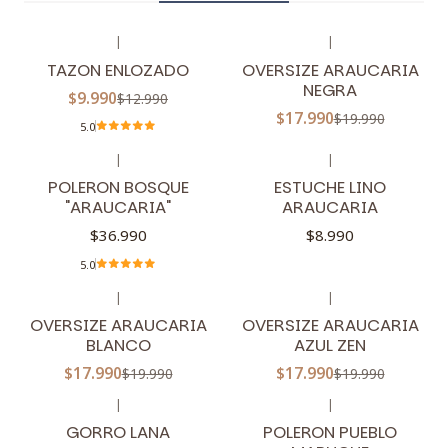
|
|
-23%
OFF
-10%
OFF
TAZON ENLOZADO
OVERSIZE ARAUCARIA
NEGRA
$9.990
$12.990
$17.990
$19.990
5.0
|
|
POLERON BOSQUE
ESTUCHE LINO
"ARAUCARIA"
ARAUCARIA
$36.990
$8.990
5.0
|
|
-10%
OFF
-10%
OFF
OVERSIZE ARAUCARIA
OVERSIZE ARAUCARIA
BLANCO
AZUL ZEN
$17.990
$17.990
$19.990
$19.990
|
|
-18%
OFF
-12%
OFF
GORRO LANA
POLERON PUEBLO