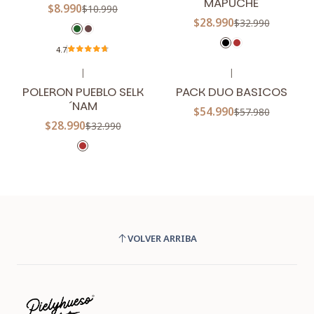
MAPUCHE
$8.990
$10.990
$28.990
$32.990
4.7
|
|
-12%
OFF
-5%
OFF
POLERON PUEBLO SELK
PACK DUO BASICOS
´NAM
$54.990
$57.980
$28.990
$32.990
VOLVER ARRIBA