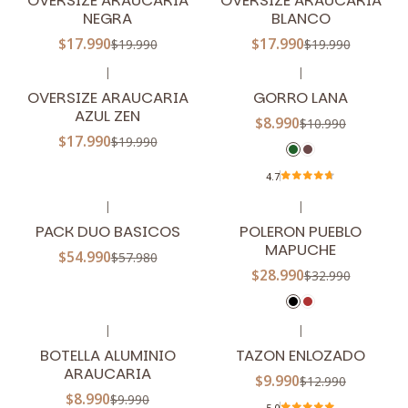
NEGRA
BLANCO
$17.990
$17.990
$19.990
$19.990
|
|
-10%
OFF
-18%
OFF
OVERSIZE ARAUCARIA
GORRO LANA
AZUL ZEN
$8.990
$10.990
$17.990
$19.990
4.7
|
|
-5%
OFF
-12%
OFF
PACK DUO BASICOS
POLERON PUEBLO
MAPUCHE
$54.990
$57.980
$28.990
$32.990
|
|
-10%
OFF
-23%
OFF
BOTELLA ALUMINIO
TAZON ENLOZADO
ARAUCARIA
$9.990
$12.990
$8.990
$9.990
5.0