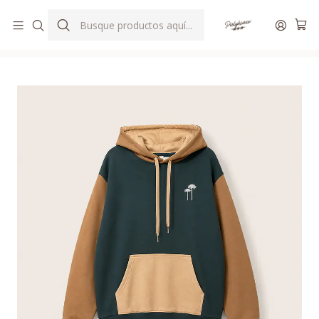
ENVIOS GRATIS DESDE $80.000 A TODO CHILE
Inicio
POLERON
POLERON BOSQUE "ARAUCARIA"