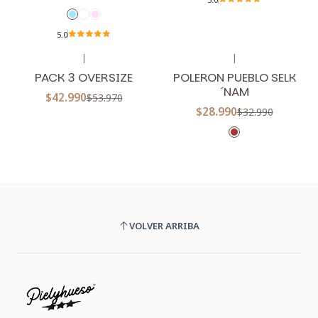
5.0
|
|
-20%
OFF
-12%
OFF
PACK 3 OVERSIZE
POLERON PUEBLO SELK
´NAM
$42.990
$53.970
$28.990
$32.990
VOLVER ARRIBA