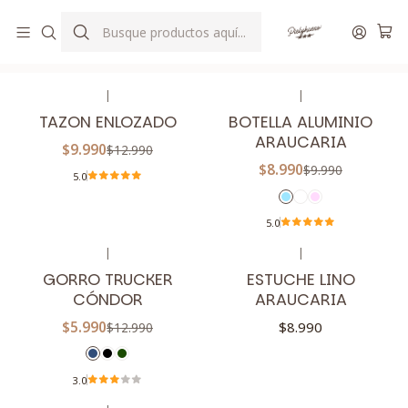
ENVIOS GRATIS DESDE $80.000 A TODO CHILE
Inicio
ACCESORIOS
|
|
-23%
OFF
-10%
OFF
TAZON ENLOZADO
BOTELLA ALUMINIO
ARAUCARIA
$9.990
$12.990
$8.990
$9.990
5.0
5.0
|
|
-54%
OFF
GORRO TRUCKER
ESTUCHE LINO
CÓNDOR
ARAUCARIA
$5.990
$8.990
$12.990
3.0