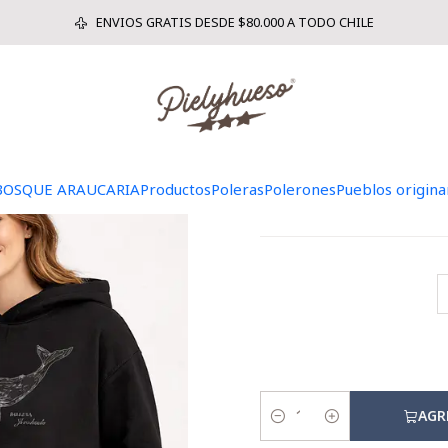
Inicio
POLERON
POLERON BALLENA JOROBADA
ENVIOS GRATIS DESDE $80.000 A TODO CHILE
POL
BOSQUE ARAUCARIA
Productos
Poleras
Polerones
Pueblos origina
AGR
Cantidad