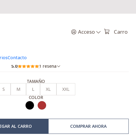
|
ERON BALLENA
Acceso
Carro
JOROBADA
rios
Contacto
5.0
1 reseña
TAMAÑO
S
M
L
XL
XXL
COLOR
EGAR AL CARRO
COMPRAR AHORA