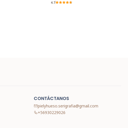
4.7
CONTÁCTANOS
pielyhueso.serigrafia@gmail.com
+56930229026