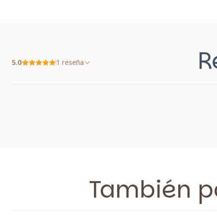
R
5.0
1 reseña
También po