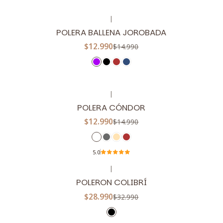
|
-13%
OFF
POLERA BALLENA JOROBADA
$12.990
$14.990
|
-13%
OFF
POLERA CÓNDOR
$12.990
$14.990
5.0
|
-12%
OFF
POLERON COLIBRÍ
$28.990
$32.990