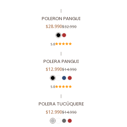
|
-12%
OFF
POLERON PANGUI
$28.990
$32.990
5.0
|
-13%
OFF
POLERA PANGUI
$12.990
$14.990
5.0
|
-13%
OFF
POLERA TUCÚQUERE
$12.990
$14.990